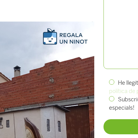
He llegi
política de 
Subscriu
especials!