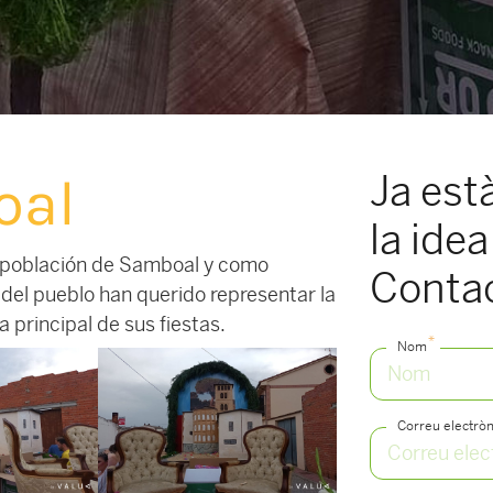
Ja est
oal
la idea
la población de Samboal y como
Conta
 del pueblo han querido representar la
a principal de sus fiestas.
*
Nom
Correu electròn