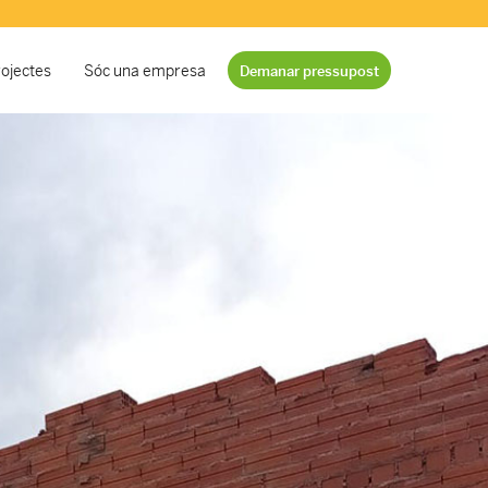
ojectes
Sóc una empresa
Demanar pressupost