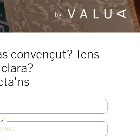
às convençut? Tens
 clara?
cta'ns
*
ic