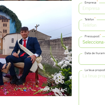
*
Empresa
*
Telèfon
*
Pressupost
Data de lliura
La teua propos