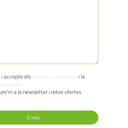
t i accepte els
termes i condicions
i la
privacitat
re'm a la newsletter i rebre ofertes