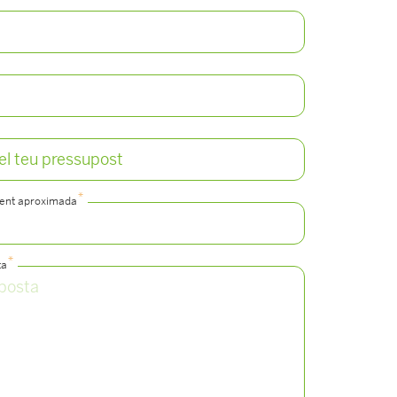
*
ment aproximada
*
ta