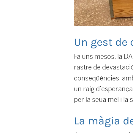
Un gest de 
Fa uns mesos, la DA
rastre de devastació
conseqüències, amb 
un raig d’esperança
per la seua mel i l
La màgia de 