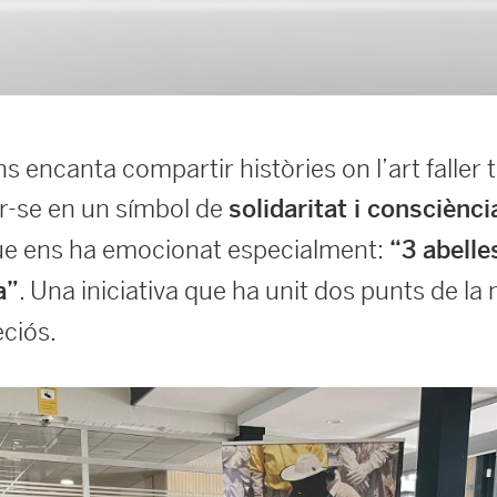
s encanta compartir històries on l’art faller 
ir-se en un símbol de
solidaritat i consciènci
que ens ha emocionat especialment:
“3 abelle
. Una iniciativa que ha unit dos punts de la
a”
ciós.