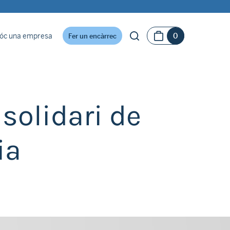
óc una empresa
0
Fer un encàrrec
 solidari de
ia