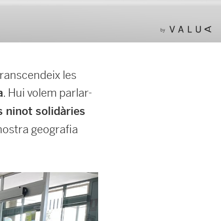
transcendeix les
. Hui volem parlar-
a
s ninot solidàries
 nostra geografia