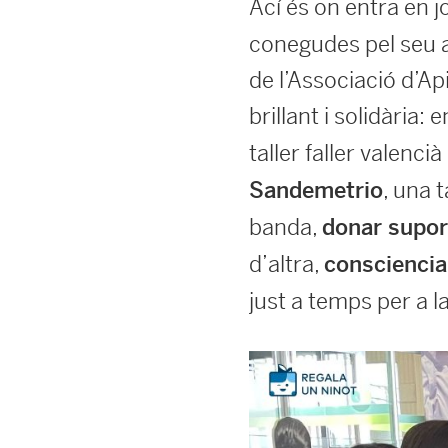
Ací és on entra en 
conegudes pel seu al
de l’Associació d’Ap
brillant i solidària:
taller faller valenci
, una 
Sandemetrio
banda,
donar supor
d’altra,
conscienciar
just a temps per a l