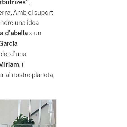
,
rbutrizes”
terra. Amb el suport
indre una idea
a un
a d’abella
García
ble: d’una
, i
 Miriam
r al nostre planeta,