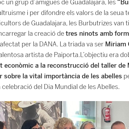
joc un grup d’amigues de Guadalajara, les
“Bu
truisme i per difondre els valors de la seua 
icultors de Guadalajara, les Burbutrizes van t
 encarregar la creació de
tres ninots amb form
à afectat per la DANA. La triada va ser
Miriam 
talentosa artista de Paiporta.L’objectiu era do
t econòmic a la reconstrucció del taller de
pe
 sobre la vital importància de les abelles
a celebració del Dia Mundial de les Abelles.