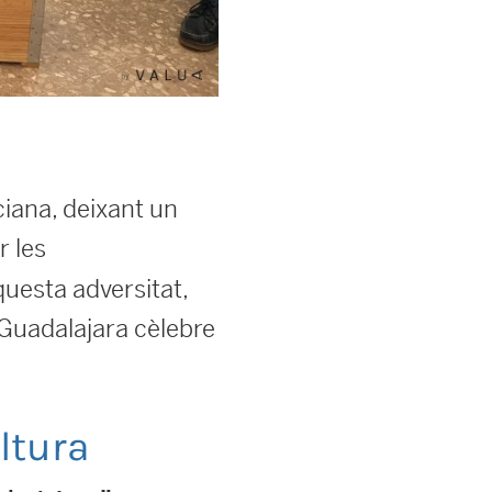
iana, deixant un
r les
uesta adversitat,
 Guadalajara cèlebre
ltura