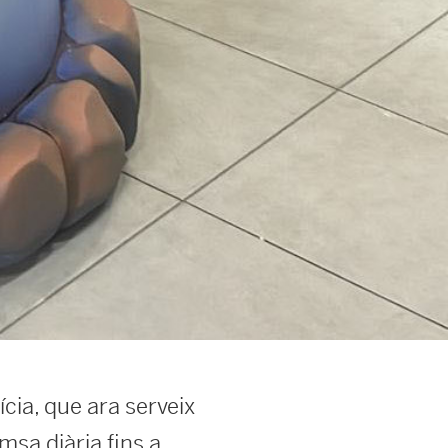
lícia, que ara serveix
sa diària fins a