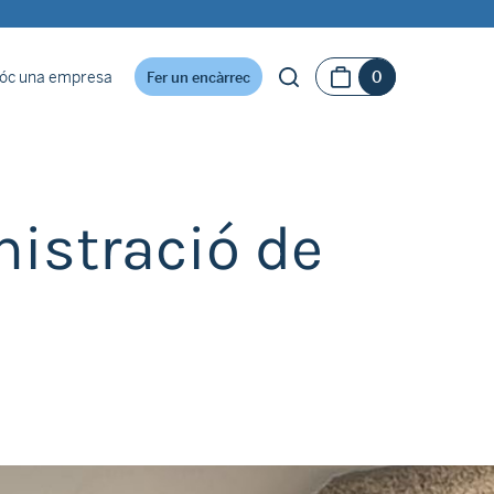
óc una empresa
0
Fer un encàrrec
nistració de