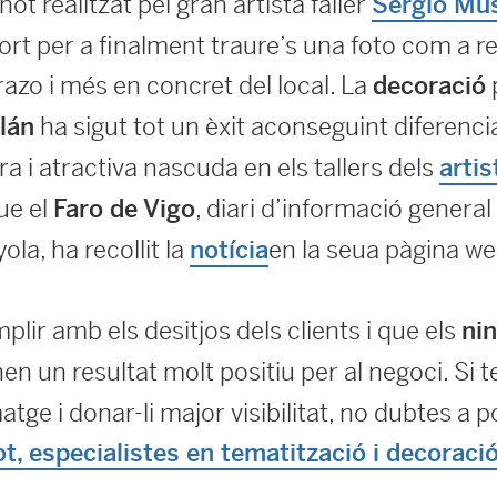
ot realitzat pel gran artista faller
Sergio Mu
sort per a finalment traure’s una foto com a r
azo i més en concret del local. La
decoració
ha sigut tot un èxit aconseguint diferenc
lán
a i atractiva nascuda en els tallers dels
artis
que el
, diari d’informació general
Faro de Vigo
la, ha recollit la
en la seua pàgina we
notícia
plir amb els desitjos dels clients i que els
nin
n un resultat molt positiu per al negoci. Si 
atge i donar-li major visibilitat, no dubtes a 
t, especialistes en tematització i decoraci