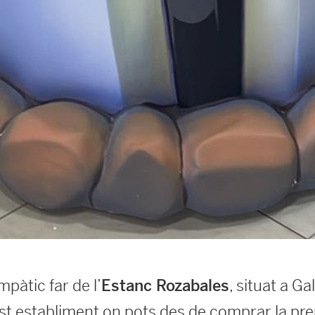
pàtic far de l’
, situat a Ga
Estanc Rozabales
st establiment on pots des de comprar la prem