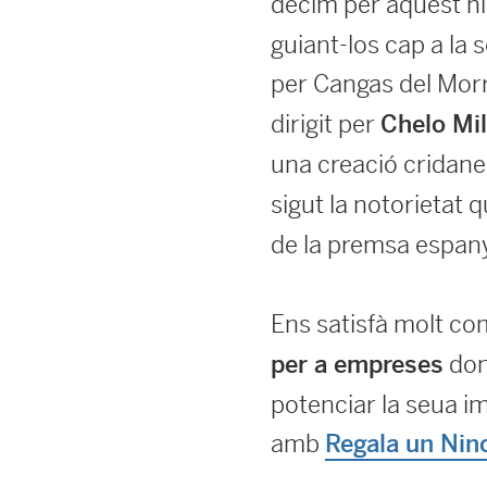
décim per aquest nin
guiant-los cap a la 
per Cangas del Morr
dirigit per
Chelo Mil
una creació cridaner
sigut la notorietat 
de la premsa espanyo
Ens satisfà molt com
done
per a empreses
potenciar la seua im
amb
Regala un Nino