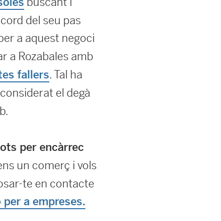
buscant i
soles
ecord del seu pas
per a aquest negoci
iar a Rozabales amb
. Tal ha
tes fallers
 considerat el degà
b.
ots per encàrrec
tens un comerç i vols
posar-te en contacte
ó per a empreses.