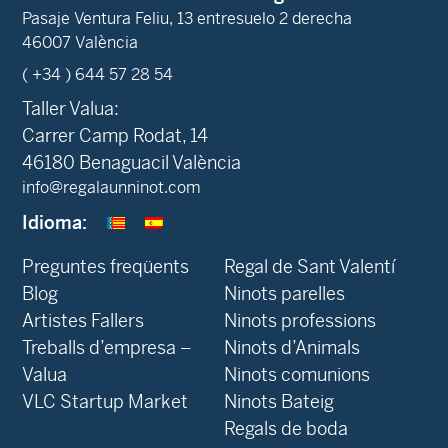
Pasaje Ventura Feliu, 13 entresuelo 2 derecha
46007 València
( +34 ) 644 57 28 54
Taller Valua:
Carrer Camp Rodat, 14
46180 Benaguacil València
info@regalaunninot.com
Idioma:
Preguntes freqüents
Regal de Sant Valentí
Blog
Ninots parelles
‍Artistes Fallers
Ninots professions
Treballs d’empresa –
Ninots d’Animals
Valua
Ninots comunions
VLC Startup Market
Ninots Bateig
Regals de boda