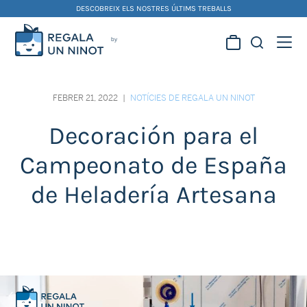
Skip
DESCOBREIX ELS NOSTRES ÚLTIMS TREBALLS
to
content
Regala la creativitat dels
nostres artistes fallers i
FEBRER 21, 2022
|
NOTÍCIES DE REGALA UN NINOT
foguerers
Decoración para el
Campeonato de España
de Heladería Artesana