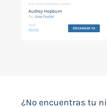
MINI NINOTS PERSONALIZADOS
Audrey Hepburn
De
Jose Fuster
Desde:
ENCARGAR YA
400
€
¿No encuentras tu n