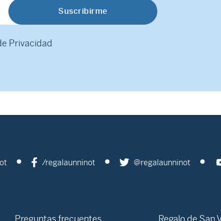
 de Privacidad
ot
/regalaunninot
@regalaunninot
Preguntas frecuentes
Regalo de San V