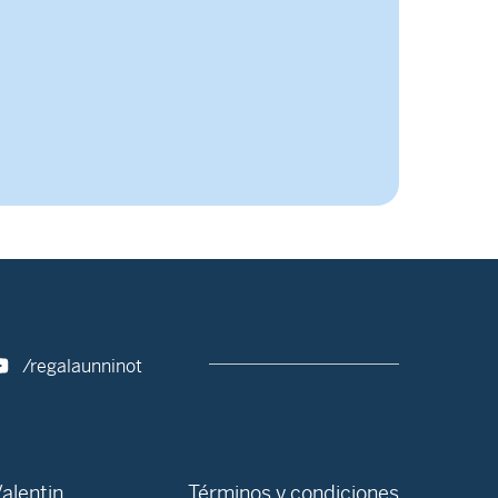
/regalaunninot
alentin
Términos y condiciones