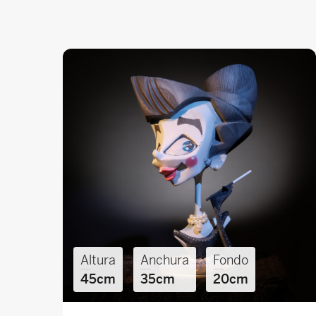
Altura
Anchura
Fondo
45cm
35cm
20cm