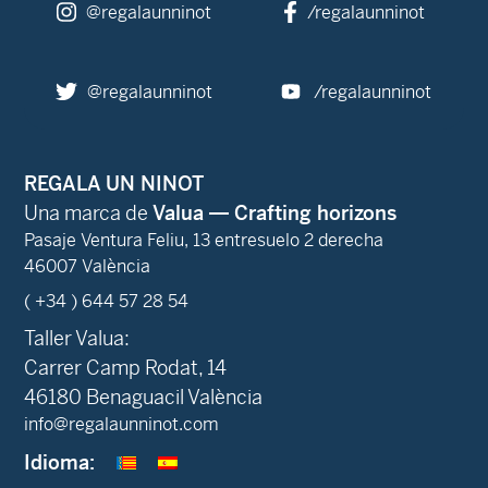
@regalaunninot
/regalaunninot
@regalaunninot
/regalaunninot
REGALA UN NINOT
Una marca de
Valua — Crafting horizons
Pasaje Ventura Feliu, 13 entresuelo 2 derecha
46007 València
( +34 ) 644 57 28 54
Taller Valua:
Carrer Camp Rodat, 14
46180 Benaguacil València
info@regalaunninot.com
Idioma: