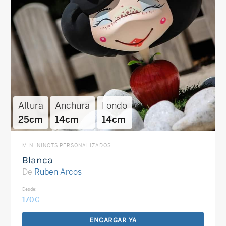
Altura
Anchura
Fondo
25cm
14cm
14cm
MINI NINOTS PERSONALIZADOS
Blanca
De
Ruben Arcos
Desde:
170
€
ENCARGAR YA