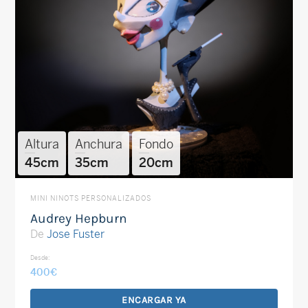
Altura
Anchura
Fondo
45cm
35cm
20cm
MINI NINOTS PERSONALIZADOS
Audrey Hepburn
De
Jose Fuster
Desde:
400
€
ENCARGAR YA