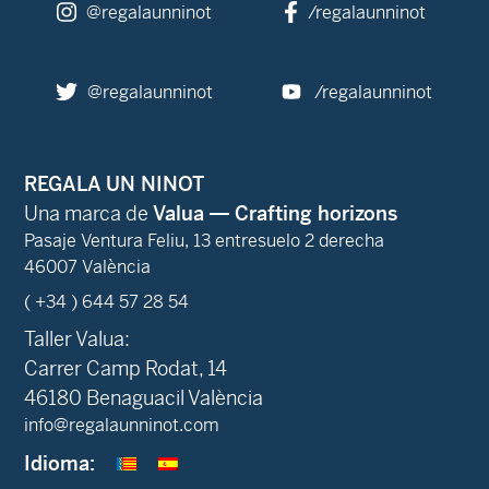
@regalaunninot
/regalaunninot
@regalaunninot
/regalaunninot
REGALA UN NINOT
Una marca de
Valua — Crafting horizons
Pasaje Ventura Feliu, 13 entresuelo 2 derecha
46007 València
( +34 ) 644 57 28 54
Taller Valua:
Carrer Camp Rodat, 14
46180 Benaguacil València
info@regalaunninot.com
Idioma: