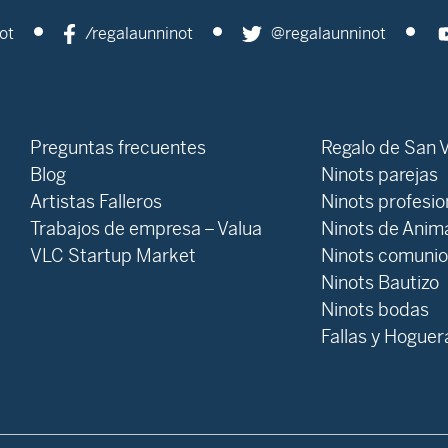
ot
/regalaunninot
@regalaunninot
Preguntas frecuentes
Regalo de San V
Blog
Ninots parejas
Artistas Falleros
Ninots profesi
Trabajos de empresa – Valua
Ninots de Anim
VLC Startup Market
Ninots comuni
Ninots Bautizo
Ninots bodas
Fallas y Hoguer