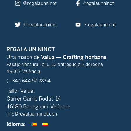
@regalaunninot
/regalaunninot
@regalaunninot
/regalaunninot
REGALA UN NINOT
Una marca de
Valua — Crafting horizons
Pasaje Ventura Feliu, 13 entresuelo 2 derecha
46007 València
( +34 ) 644 57 28 54
Taller Valua:
Carrer Camp Rodat, 14
46180 Benaguacil València
info@regalaunninot.com
Idioma: