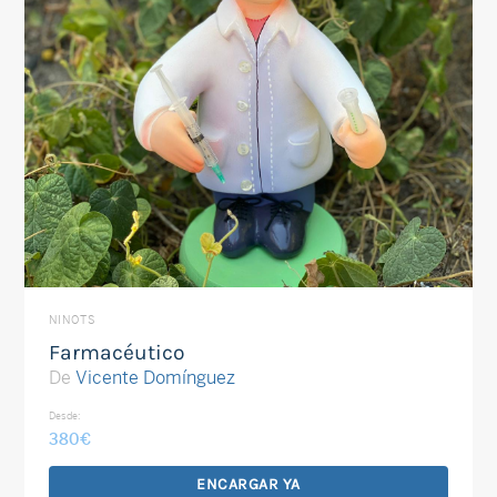
NINOTS
Farmacéutico
De
Vicente Domínguez
Desde:
380
€
ENCARGAR YA