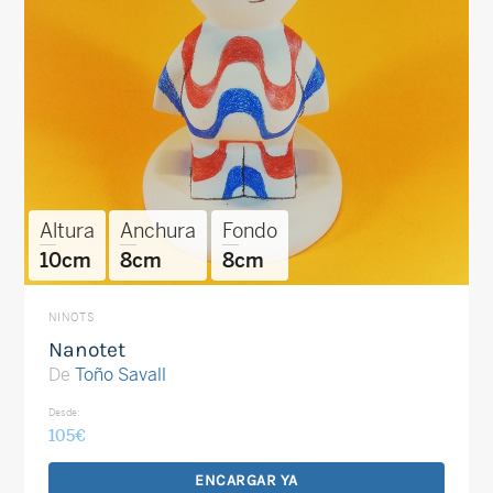
Altura
Anchura
Fondo
10cm
8cm
8cm
NINOTS
Nanotet
De
Toño Savall
Desde:
105
€
ENCARGAR YA