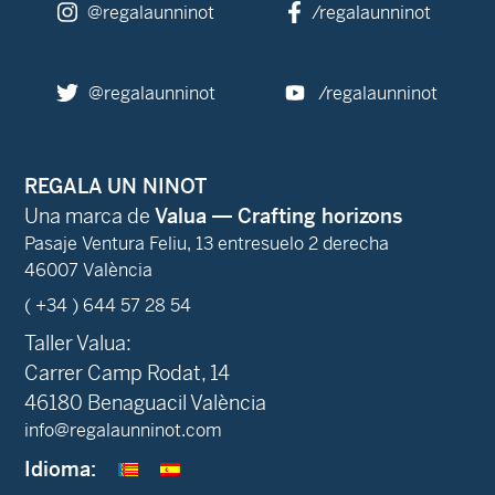
@regalaunninot
/regalaunninot
@regalaunninot
/regalaunninot
REGALA UN NINOT
Una marca de
Valua — Crafting horizons
Pasaje Ventura Feliu, 13 entresuelo 2 derecha
46007 València
( +34 ) 644 57 28 54
Taller Valua:
Carrer Camp Rodat, 14
46180 Benaguacil València
info@regalaunninot.com
Idioma: