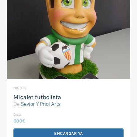
NINOTS
Micalet futbolista
De
Sevior Y Priol Arts
Desde:
600
€
ENCARGAR YA