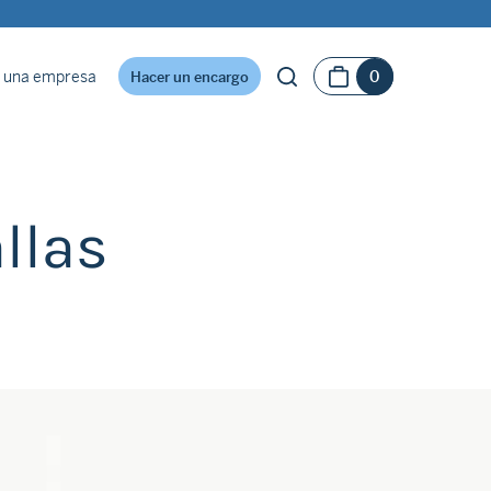
 una empresa
0
Hacer un encargo
llas