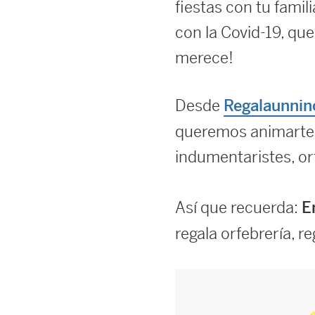
fiestas con tu famil
con la Covid-19, qu
merece!
Desde
Regalaunnin
queremos animarte a
indumentaristes, orf
Así que recuerda:
E
regala orfebrería, r