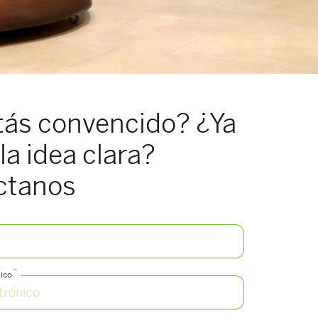
tás convencido? ¿Ya
la idea clara?
ctanos
*
ico