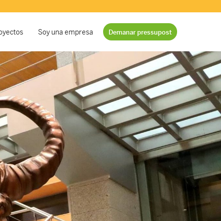
oyectos
Soy una empresa
Demanar pressupost