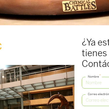
¿Ya es
c
tienes 
Contá
*
Nombre
Correo electrón