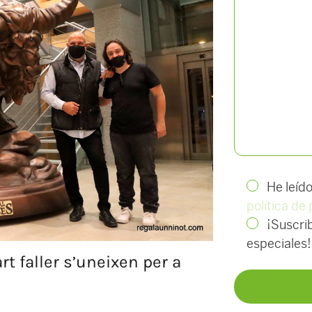
He leíd
política de
¡Suscrib
especiales!
art faller s’uneixen per a