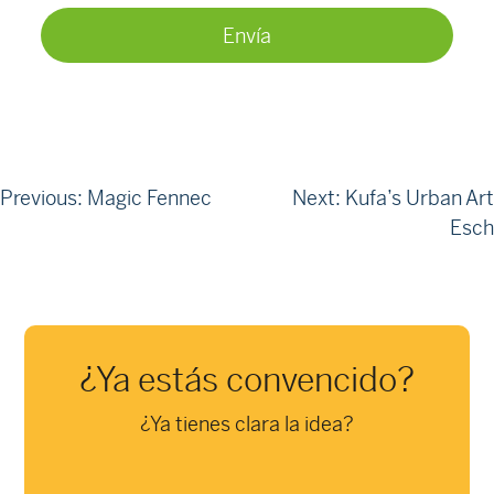
Navegación
Previous:
Magic Fennec
Next:
Kufa’s Urban Art
Esch
de
entradas
¿Ya estás convencido?
¿Ya tienes clara la idea?