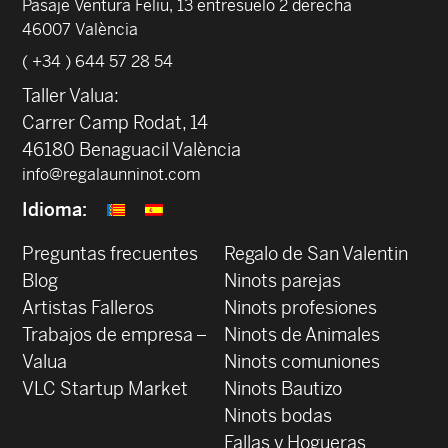
Pasaje Ventura Feliu, 13 entresuelo 2 derecha
46007 València
( +34 ) 644 57 28 54
Taller Valua:
Carrer Camp Rodat, 14
46180 Benaguacil València
info@regalaunninot.com
Idioma:
Preguntas frecuentes
Regalo de San Valentin
Blog
Ninots parejas
Artistas Falleros
Ninots profesiones
Trabajos de empresa –
Ninots de Animales
Valua
Ninots comuniones
VLC Startup Market
Ninots Bautizo
Ninots bodas
Fallas y Hogueras