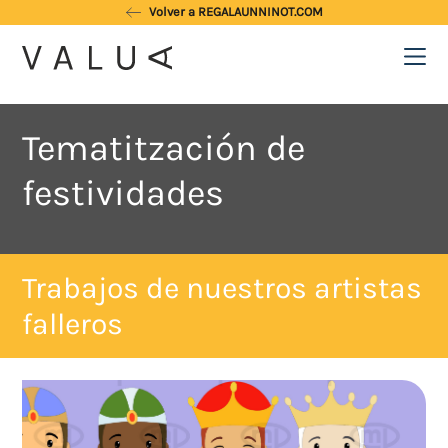
Skip
Volver a REGALAUNNINOT.COM
to
content
Regala la creatividad de
nuestros artistas
falleros y foguereros
Tematitzación de
festividades
Trabajos de nuestros artistas
falleros