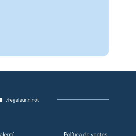
/regalaunninot
alentí
Política de ventes,