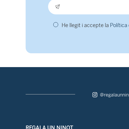
He llegit i accepte la
Política
@regalaunnin
REGALA UN NINOT