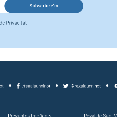
 de Privacitat
ot
/regalaunninot
@regalaunninot
Preguntes freqüents
Regal de Sant V