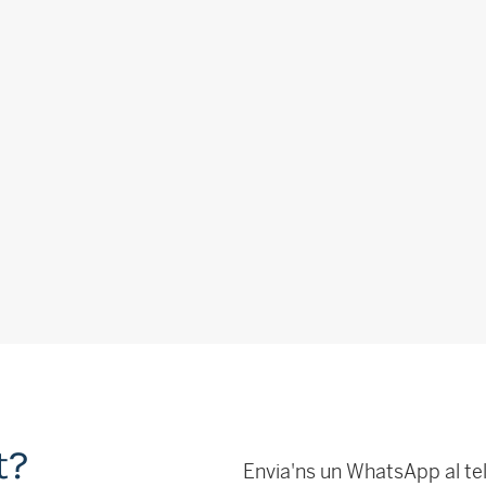
t?
Envia'ns un WhatsApp al te