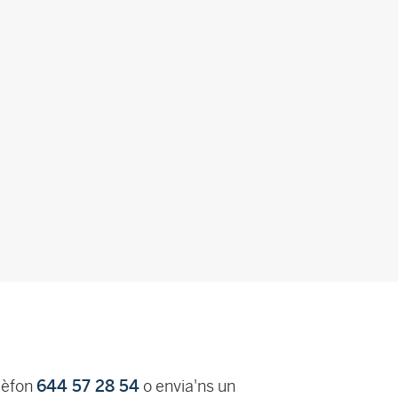
lèfon
644 57 28 54
o envia'ns un