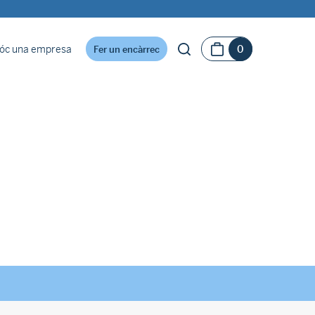
óc una empresa
0
Fer un encàrrec