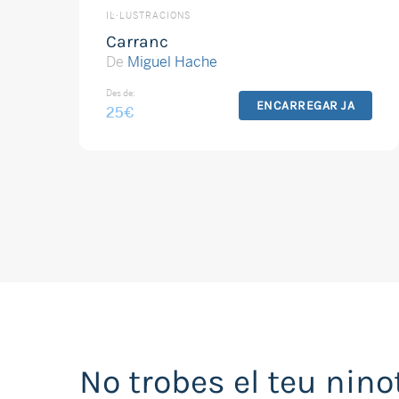
IL·LUSTRACIONS
Carranc
De
Miguel Hache
Des de:
ENCARREGAR JA
25
€
No trobes el teu nino