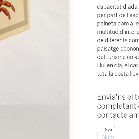
capacitat d’adap
per part de l’es
peineta com a ref
multitud d’inter
de diferents com
paisatge econòmi
del turisme en a
Hui en dia, el c
tota la costa lle
Envia'ns el 
completant e
contacte am
*
Nom