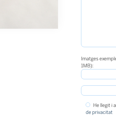
Imatges exemple 
1MB):
He llegit i
de privacitat