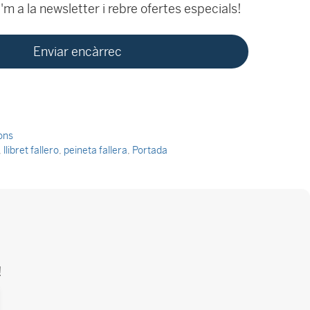
m a la newsletter i rebre ofertes especials!
ions
,
llibret fallero
,
peineta fallera
,
Portada
!