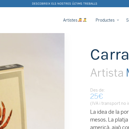
DESCOBREIX ELS NOSTRES ÚLTIMS TREBALLS
Artistes
Productes
S
Carr
Artista
Des de:
25
€
(IVA i transport no 
La idea de la po
mesos. La platja
americà, això com