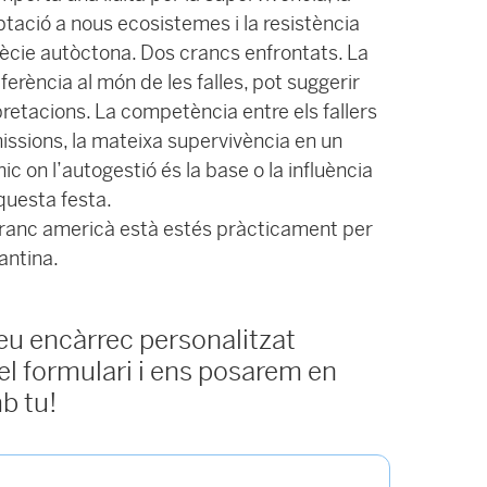
tació a nous ecosistemes i la resistència
pècie autòctona. Dos crancs enfrontats. La
erència al món de les falles, pot suggerir
pretacions. La competència entre els fallers
issions, la mateixa supervivència en un
c on l’autogestió és la base o la influència
questa festa.
arranc americà està estés pràcticament per
vantina.
teu encàrrec personalitzat
l formulari i ens posarem en
b tu!