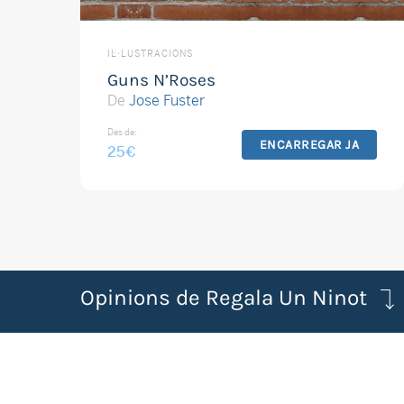
IL·LUSTRACIONS
Guns N’Roses
De
Jose Fuster
Des de:
ENCARREGAR JA
25
€
Opinions de Regala Un Ninot