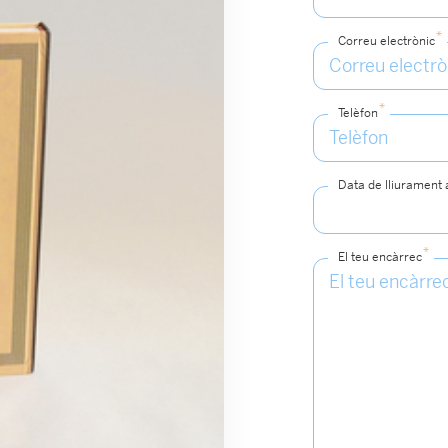
*
Correu electrònic
*
Telèfon
Data de lliurament
*
El teu encàrrec