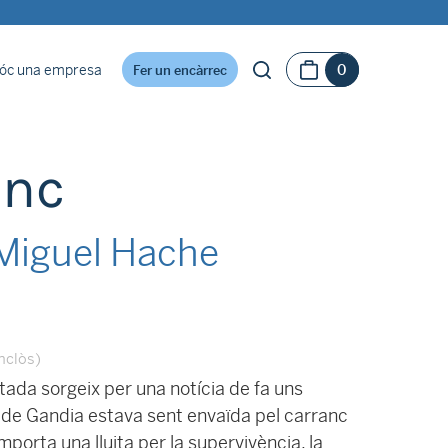
óc una empresa
0
Fer un encàrrec
anc
Miguel Hache
inclòs)
rtada sorgeix per una notícia de fa uns
 de Gandia estava sent envaïda pel carranc
porta una lluita per la supervivència, la