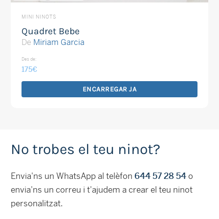
MINI NINOTS
Quadret Bebe
De
Miriam Garcia
Des de:
175
€
ENCARREGAR JA
No trobes el teu ninot?
Envia'ns un WhatsApp al telèfon
644 57 28 54
o
envia'ns un correu i t'ajudem a crear el teu ninot
personalitzat.