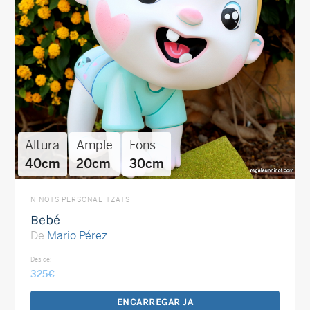
Altura
Ample
Fons
40cm
20cm
30cm
NINOTS PERSONALITZATS
Bebé
De
Mario Pérez
Des de:
325
€
ENCARREGAR JA