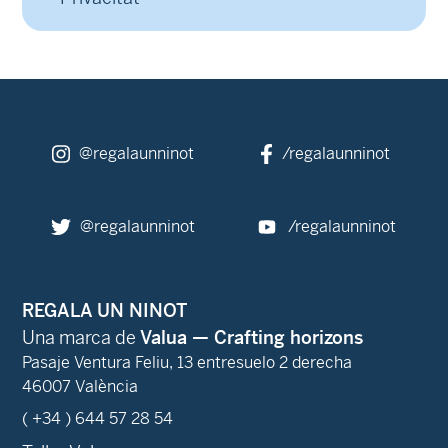
@regalaunninot
/regalaunninot
@regalaunninot
/regalaunninot
REGALA UN NINOT
Una marca de
Valua — Crafting horizons
Pasaje Ventura Feliu, 13 entresuelo 2 derecha
46007 València
( +34 ) 644 57 28 54