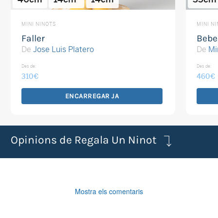
MINI NINOTS
MINI N
Faller
Bebe
De
Jose Luis Platero
De
Mi
Des de:
Des de:
310
€
460
€
ENCARREGAR JA
Opinions de Regala Un Ninot
Mostra els comentaris