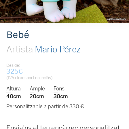
Bebé
Artista
Mario Pérez
Des de:
325
€
(IVA i transport no inclòs)
Altura
Ample
Fons
40cm
20cm
30cm
Personalitzable a partir de 330 €
Envia'ns el teu encàrrec personalitzat