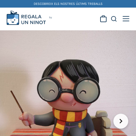
Skip
DESCOBREIX ELS NOSTRES ÚLTIMS TREBALLS
to
content
Regala la creativitat dels
nostres artistes fallers i
foguerers