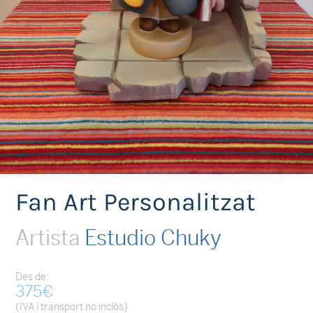
Fan Art Personalitzat
Artista
Estudio Chuky
Des de:
375
€
(IVA i transport no inclòs)