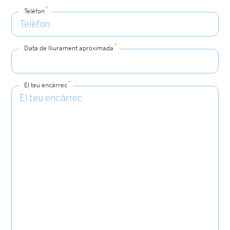
*
Telèfon
*
Data de lliurament aproximada
*
El teu encàrrec