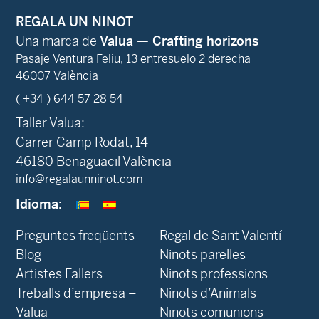
REGALA UN NINOT
Una marca de
Valua — Crafting horizons
Pasaje Ventura Feliu, 13 entresuelo 2 derecha
46007 València
( +34 ) 644 57 28 54
Taller Valua:
Carrer Camp Rodat, 14
46180 Benaguacil València
info@regalaunninot.com
Idioma:
Preguntes freqüents
Regal de Sant Valentí
Blog
Ninots parelles
‍Artistes Fallers
Ninots professions
Treballs d’empresa –
Ninots d’Animals
Valua
Ninots comunions