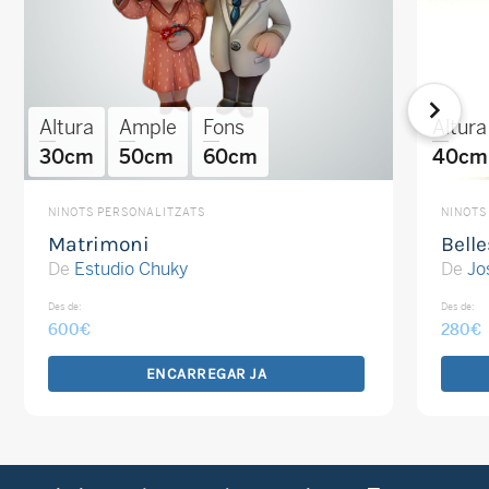
Altura
Ample
Fons
Altura
30cm
50cm
60cm
40cm
NINOTS PERSONALITZATS
NINOTS
Matrimoni
Belle
De
Estudio Chuky
De
Jo
Des de:
Des de:
600
€
280
€
ENCARREGAR JA