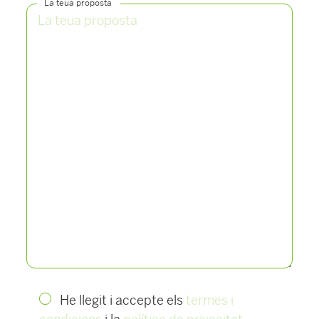
La teua proposta
He llegit i accepte els
termes i