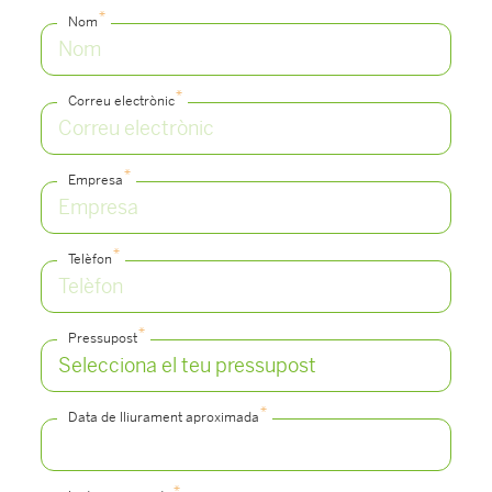
*
Nom
*
Correu electrònic
*
Empresa
*
Telèfon
*
Pressupost
*
Data de lliurament aproximada
*