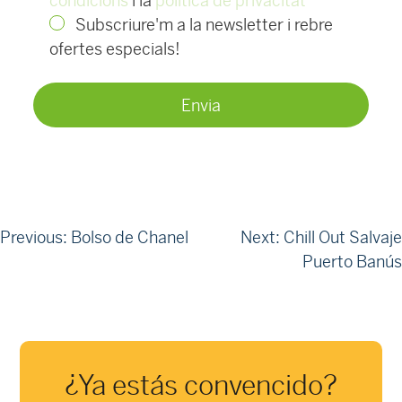
condicions
i la
política de privacitat
Subscriure'm a la newsletter i rebre
ofertes especials!
Navegació
Previous:
Bolso de Chanel
Next:
Chill Out Salvaje
Puerto Banús
d'entrades
¿Ya estás convencido?