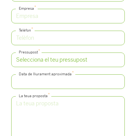
*
Empresa
*
Telèfon
*
Pressupost
*
Data de lliurament aproximada
*
La teua proposta