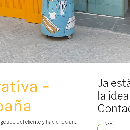
Ja est
ativa –
la idea
paña
Conta
gotipo del cliente y haciendo una
*
Nom