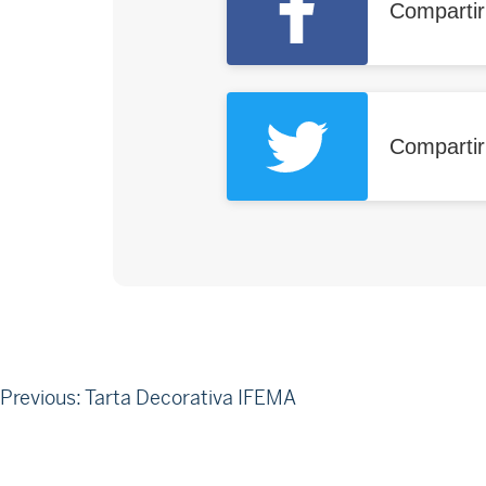
Comparti
Compartir
Navegació
Previous:
Tarta Decorativa IFEMA
d'entrades