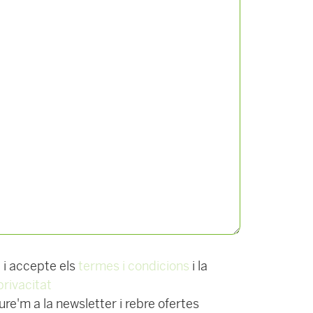
t i accepte els
termes i condicions
i la
privacitat
re'm a la newsletter i rebre ofertes