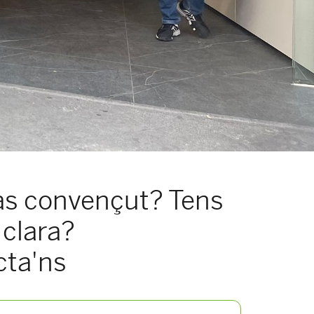
às convençut? Tens
 clara?
cta'ns