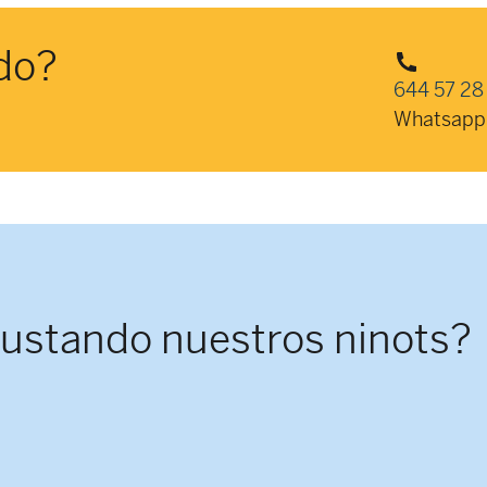
do?
644 57 28
Whatsapp
gustando nuestros ninots?