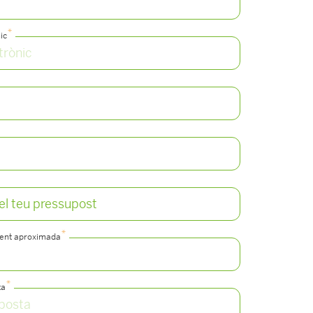
*
ic
*
ment aproximada
*
ta