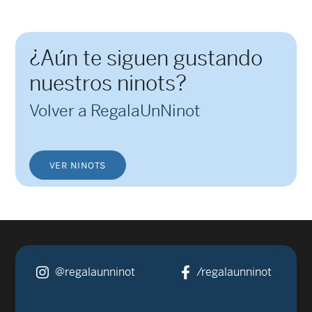
¿Aún te siguen gustando
nuestros ninots?
Volver a RegalaUnNinot
VER NINOTS
@regalaunninot
/regalaunninot