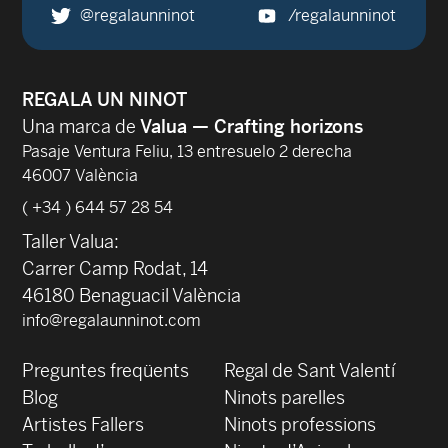
@regalaunninot
/regalaunninot
REGALA UN NINOT
Una marca de
Valua — Crafting horizons
Pasaje Ventura Feliu, 13 entresuelo 2 derecha
46007 València
( +34 ) 644 57 28 54
Taller Valua:
Carrer Camp Rodat, 14
46180 Benaguacil València
info@regalaunninot.com
Preguntes freqüents
Regal de Sant Valentí
Blog
Ninots parelles
‍Artistes Fallers
Ninots professions