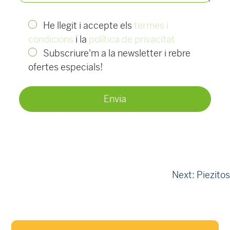
He llegit i accepte els
termes i
condicions
i la
política de privacitat
Subscriure'm a la newsletter i rebre
ofertes especials!
Navegació
Next:
Piezitos
d'entrades