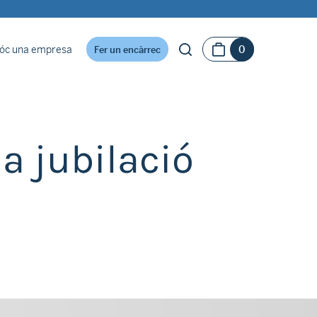
óc una empresa
0
Fer un encàrrec
a jubilació