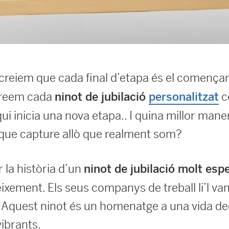
 creiem que cada final d’etapa és el començ
 creem cada
c
ninot de jubilació
personalitzat
qui inicia una nova etapa.. I quina millor man
que capture allò que realment som?
 la història d’un
ninot de jubilació molt espe
eixement. Els seus companys de treball li’l va
. Aquest ninot és un homenatge a una vida ded
vibrants.