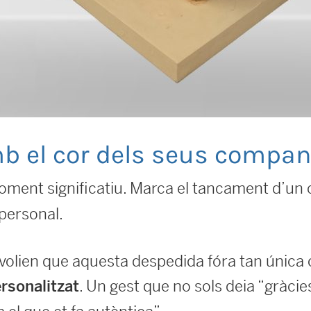
b el cor dels seus compa
moment significatiu. Marca el tancament d’un 
e personal.
olien que aquesta despedida fóra tan única c
. Un gest que no sols deia “gràcie
rsonalitzat