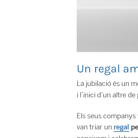
Un regal am
La jubilació és un 
i l’inici d’un altre d
Els seus companys v
van triar un
regal
pe