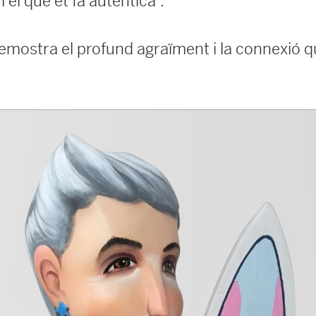
el que et fa autèntica”.
mostra el profund agraïment i la connexió qu