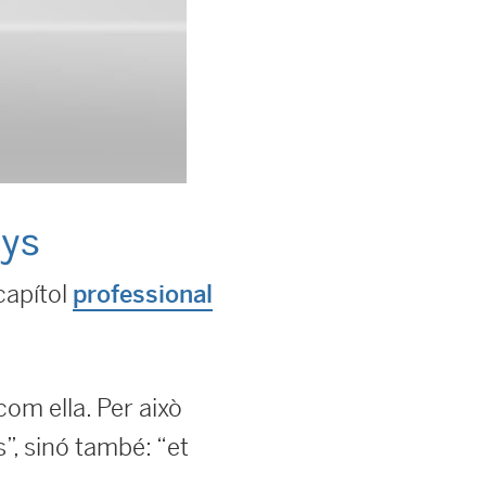
nys
capítol
professional
om ella. Per això
s”, sinó també: “et