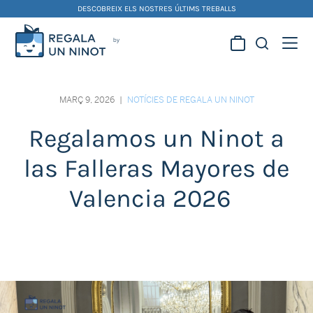
Skip
DESCOBREIX ELS NOSTRES ÚLTIMS TREBALLS
to
content
Regala la creativitat dels
nostres artistes fallers i
MARÇ 9, 2026
|
NOTÍCIES DE REGALA UN NINOT
foguerers
Regalamos un Ninot a
las Falleras Mayores de
Valencia 2026