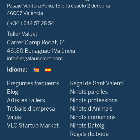
Pasaje Ventura Feliu, 13 entresuelo 2 derecha
46007 València
( +34 ) 644 57 28 54
Taller Valua:
Carrer Camp Rodat, 14
46180 Benaguacil València
info@regalaunninot.com
Idioma:
Preguntes freqüents
Regal de Sant Valentí
Blog
Ninots parelles
‍Artistes Fallers
Ninots professions
Treballs d’empresa –
Ninots d’Animals
Valua
Ninots comunions
VLC Startup Market
Ninots Bateig
Regals de boda