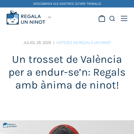
Skip
DESCOBREIX ELS NOSTRES ÚLTIMS TREBALLS
to
content
Regala la creativitat dels
nostres artistes fallers i
JULIOL 28, 2025
|
NOTÍCIES DE REGALA UN NINOT
foguerers
Un trosset de València
per a endur-se’n: Regals
amb ànima de ninot!