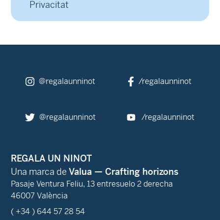
Privacitat
@regalaunninot
/regalaunninot
@regalaunninot
/regalaunninot
REGALA UN NINOT
Una marca de
Valua — Crafting horizons
Pasaje Ventura Feliu, 13 entresuelo 2 derecha
46007 València
( +34 ) 644 57 28 54