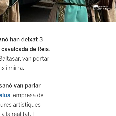
anó han deixat 3
.
a cavalcada de Reis
altasar, van portar
ns i mirra.
ssanó van parlar
, empresa de
alua
ures artístiques
 la realitat. I