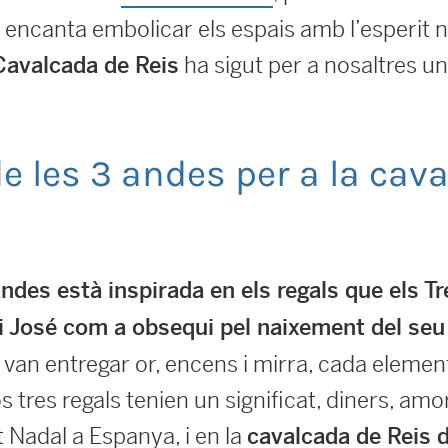
s encanta embolicar els espais amb l’esperit 
ha sigut per a nosaltres u
 Cavalcada de Reis
de les 3 andes per a la cav
des està inspirada en els regals que els Tre
i José com a obsequi pel naixement del seu f
i van entregar or, encens i mirra, cada elemen
s tres regals tenien un significat, diners, amo
 Nadal a Espanya, i en la
cavalcada de Reis 