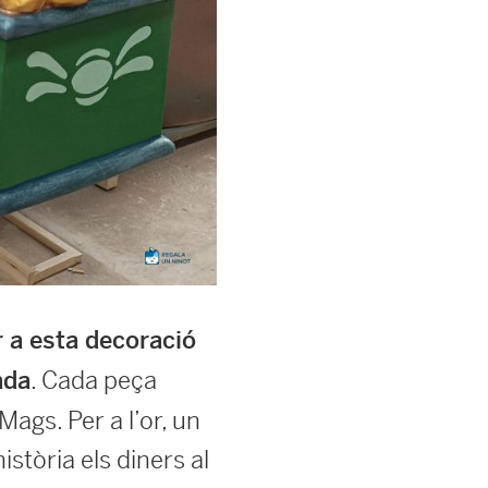
r a esta decoració
. Cada peça
ada
ags. Per a l’or, un
istòria els diners al