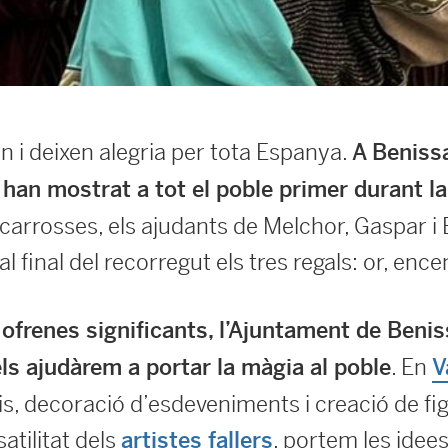
n i deixen alegria per tota Espanya.
A Beniss
han mostrat a tot el poble primer durant l
arrosses, els ajudants de Melchor, Gaspar i B
al final del recorregut els tres regals: or, ence
ofrenes significants, l’Ajuntament de Beni
. En
ls ajudàrem a portar la màgia al poble
V
s, decoració d’esdeveniments i creació de fig
satilitat dels
, portem les idees a
artistes fallers