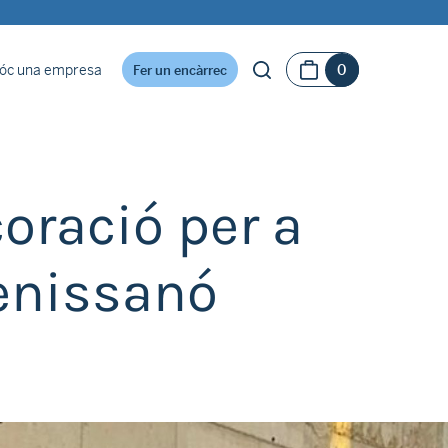
óc una empresa
0
Fer un encàrrec
oració per a
Benissanó