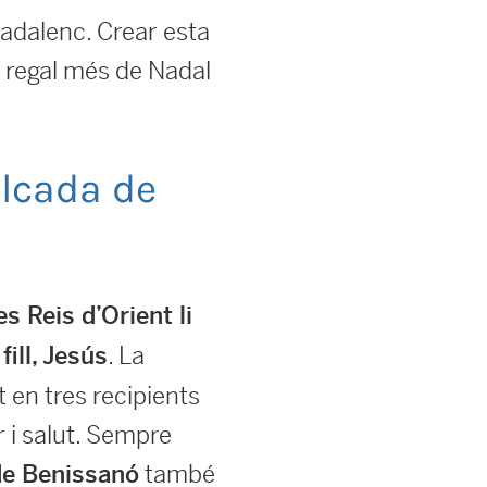
nadalenc. Crear esta
n regal més de Nadal
alcada de
s Reis d’Orient li
. La
ill, Jesús
t en tres recipients
r i salut. Sempre
també
de Benissanó