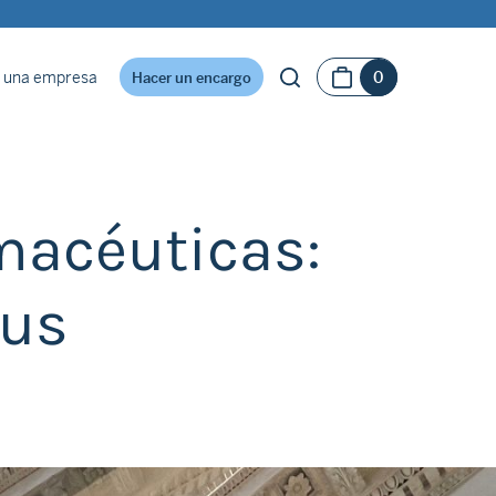
 una empresa
0
Hacer un encargo
macéuticas:
pus