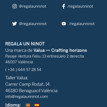
@regalaunninot
/regalaunninot
@regalaunninot
/regalaunninot
REGALA UN NINOT
Una marca de
Valua — Crafting horizons
Pasaje Ventura Feliu, 13 entresuelo 2 derecha
46007 València
( +34 ) 644 57 28 54
Taller Valua:
Carrer Camp Rodat, 14
46180 Benaguacil València
info@regalaunninot.com
Idioma: