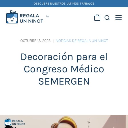
Skip
DESCUBRE NUESTROS ÚLTIMOS TRABAJOS
to
content
Regala la creatividad de
nuestros artistas
OCTUBRE 18, 2023
|
NOTICIAS DE REGALA UN NINOT
falleros y foguereros
Decoración para el
Congreso Médico
SEMERGEN