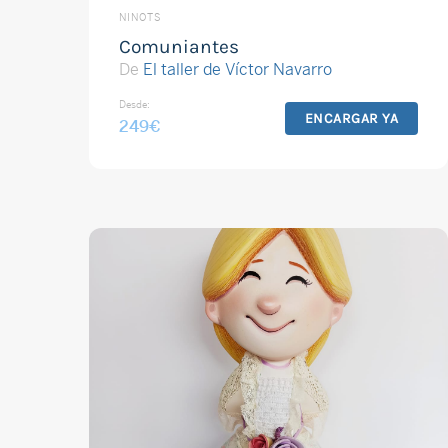
NINOTS
Comuniantes
De
El taller de Víctor Navarro
Desde:
ENCARGAR YA
249
€