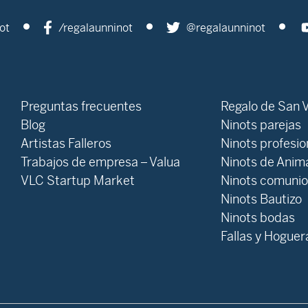
ot
/regalaunninot
@regalaunninot
Preguntas frecuentes
Regalo de San V
Blog
Ninots parejas
Artistas Falleros
Ninots profesi
Trabajos de empresa – Valua
Ninots de Anim
VLC Startup Market
Ninots comuni
Ninots Bautizo
Ninots bodas
Fallas y Hoguer