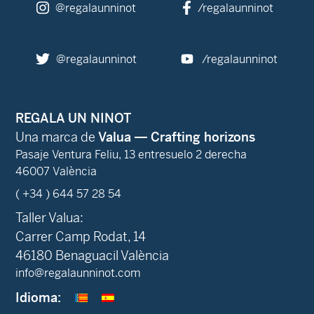
@regalaunninot
/regalaunninot
@regalaunninot
/regalaunninot
REGALA UN NINOT
Una marca de
Valua — Crafting horizons
Pasaje Ventura Feliu, 13 entresuelo 2 derecha
46007 València
( +34 ) 644 57 28 54
Taller Valua:
Carrer Camp Rodat, 14
46180 Benaguacil València
info@regalaunninot.com
Idioma: