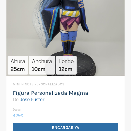
Altura
Anchura
Fondo
25cm
10cm
12cm
MINI NINOTS PERSONALIZADOS
Figura Personalizada Magma
De
Jose Fuster
Desde:
425
€
ENCARGAR YA