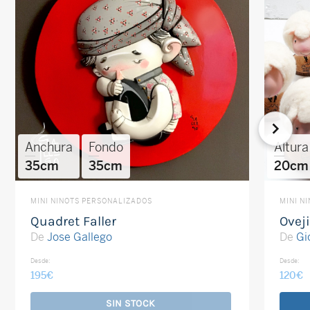
Anchura
Fondo
Altura
35cm
35cm
20cm
MINI NINOTS PERSONALIZADOS
MINI N
Quadret Faller
Oveji
De
Jose Gallego
De
Gi
Desde:
Desde:
195
€
120
€
SIN STOCK