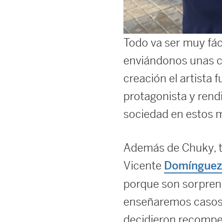
Todo va ser muy fáci
enviándonos unas cu
creación el artista
protagonista y rend
sociedad en estos 
Además de Chuky, ta
Vicente
Domínguez 
porque son sorprend
enseñaremos casos 
decidieron recompe