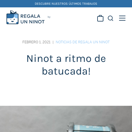
Skip
DESCUBRE NUESTROS ÚLTIMOS TRABAJOS
to
content
Regala la creatividad de
nuestros artistas
FEBRERO 1, 2021
|
NOTICIAS DE REGALA UN NINOT
falleros y foguereros
Ninot a ritmo de
batucada!