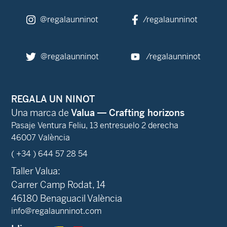
@regalaunninot
/regalaunninot
@regalaunninot
/regalaunninot
REGALA UN NINOT
Una marca de
Valua — Crafting horizons
Pasaje Ventura Feliu, 13 entresuelo 2 derecha
46007 València
( +34 ) 644 57 28 54
Taller Valua:
Carrer Camp Rodat, 14
46180 Benaguacil València
info@regalaunninot.com