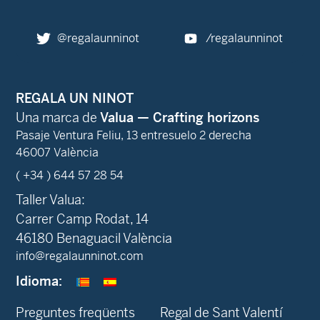
@regalaunninot
/regalaunninot
REGALA UN NINOT
Una marca de
Valua — Crafting horizons
Pasaje Ventura Feliu, 13 entresuelo 2 derecha
46007 València
( +34 ) 644 57 28 54
Taller Valua:
Carrer Camp Rodat, 14
46180 Benaguacil València
info@regalaunninot.com
Idioma:
Preguntes freqüents
Regal de Sant Valentí