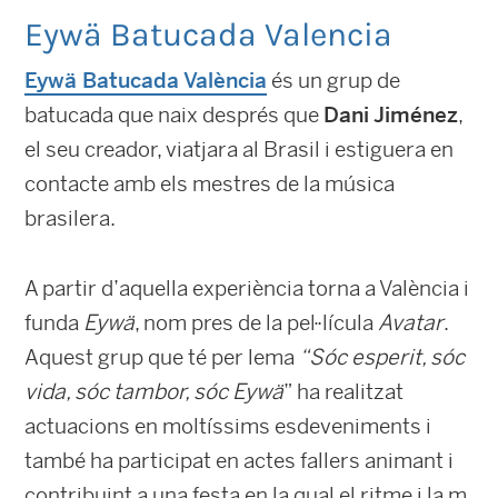
Eywä Batucada Valencia
Eywä Batucada València
és un grup de
batucada que naix després que
Dani Jiménez
,
el seu creador, viatjara al Brasil i estiguera en
contacte amb els mestres de la música
brasilera.
A partir d’aquella experiència torna a València i
funda
Eywä
, nom pres de la pel·lícula
Avatar
.
Aquest grup que té per lema
“Sóc esperit, sóc
vida, sóc tambor, sóc Eywä
” ha realitzat
actuacions en moltíssims esdeveniments i
també ha participat en actes fallers animant i
contribuint a una festa en la qual el ritme i la m