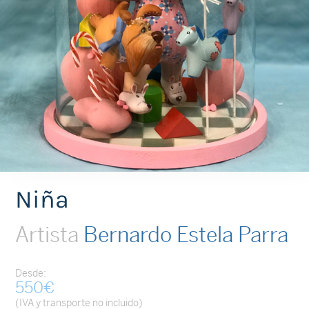
Niña
Artista
Bernardo Estela Parra
Desde:
550
€
(IVA y transporte no incluido)