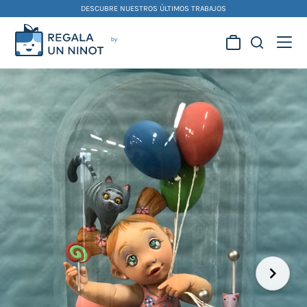
Skip
DESCUBRE NUESTROS ÚLTIMOS TRABAJOS
to
content
Regala la creatividad de
nuestros artistas
falleros y foguereros