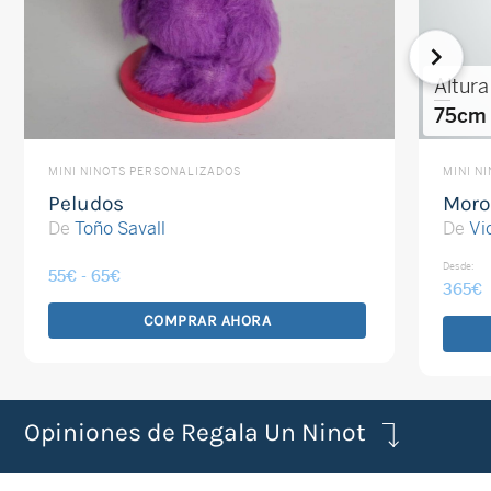
Altura
75cm
MINI NINOTS PERSONALIZADOS
MINI N
Peludos
Moro
De
Toño Savall
De
Vi
Rango
Desde:
55
€
-
65
€
365
€
de
precios:
COMPRAR AHORA
desde
Este
55€
producto
hasta
65€
tiene
Opiniones de Regala Un Ninot
múltiples
variantes.