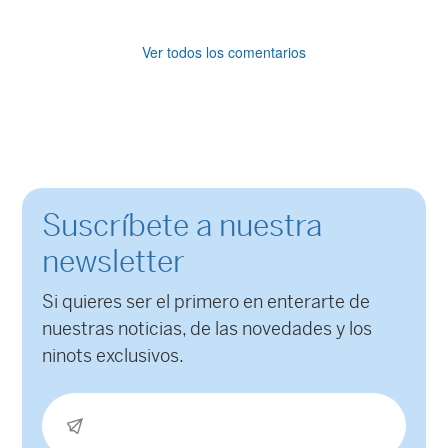
Las
opciones
Ver todos los comentarios
se
pueden
elegir
en
la
página
Suscríbete a nuestra
de
producto
newsletter
Si quieres ser el primero en enterarte de
nuestras noticias, de las novedades y los
ninots exclusivos.