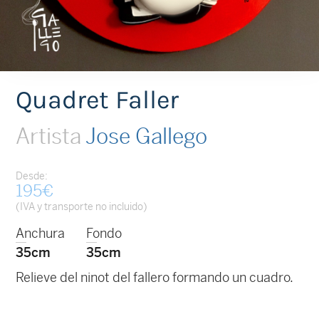
Quadret Faller
Artista
Jose Gallego
Desde:
195
€
(IVA y transporte no incluido)
Anchura
Fondo
35cm
35cm
Relieve del ninot del fallero formando un cuadro.