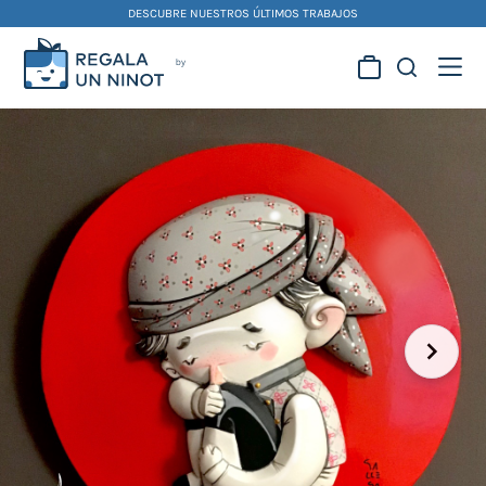
Skip
DESCUBRE NUESTROS ÚLTIMOS TRABAJOS
to
content
Regala la creatividad de
nuestros artistas
falleros y foguereros