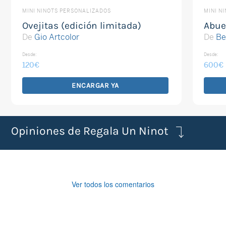
MINI NINOTS PERSONALIZADOS
MINI N
Ovejitas (edición limitada)
Abue
De
Gio Artcolor
De
Be
Desde:
Desde:
120
€
600
€
ENCARGAR YA
Opiniones de Regala Un Ninot
Ver todos los comentarios