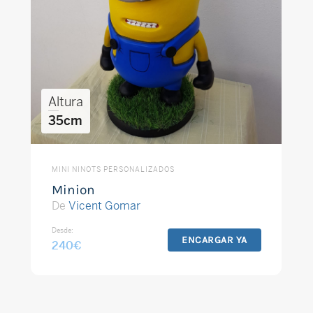
Altura
35cm
MINI NINOTS PERSONALIZADOS
Minion
De
Vicent Gomar
Desde:
ENCARGAR YA
240
€