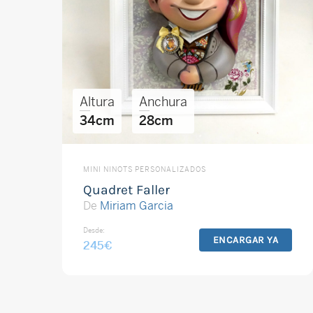
Altura
Anchura
34cm
28cm
MINI NINOTS PERSONALIZADOS
Quadret Faller
De
Miriam Garcia
Desde:
ENCARGAR YA
245
€