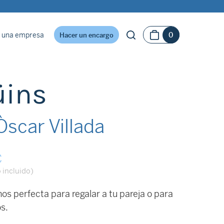
 una empresa
0
Hacer un encargo
üins
scar Villada
Rango
€
de
 incluido)
precios:
nos perfecta para regalar a tu pareja o para
desde
s.
190€