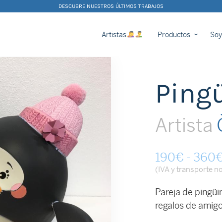
DESCUBRE NUESTROS ÚLTIMOS TRABAJOS
Artistas
Productos
Soy
Ping
Artista
Ò
190
€
-
360
(IVA y transporte no
Pareja de pingüi
regalos de amigo