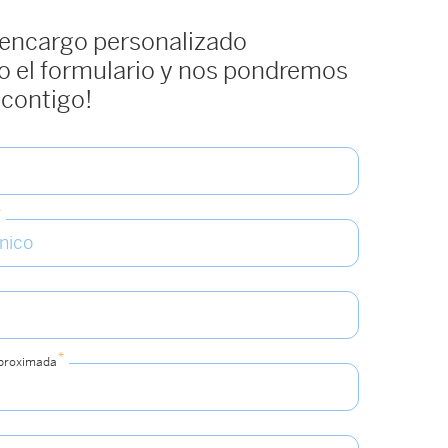
hasta
 encargo personalizado
360€
 el formulario y nos pondremos
 contigo!
*
*
aproximada