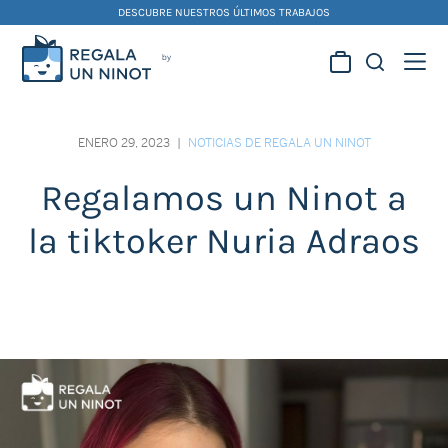
Skip
DESCUBRE NUESTROS ÚLTIMOS TRABAJOS
to
content
Regala la creatividad de
nuestros artistas
ENERO 29, 2023
|
NOTICIAS DE REGALA UN NINOT
falleros y foguereros
Regalamos un Ninot a
la tiktoker Nuria Adraos