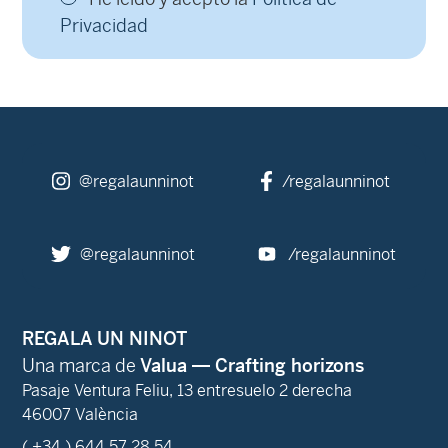
Privacidad
@regalaunninot
/regalaunninot
@regalaunninot
/regalaunninot
REGALA UN NINOT
Una marca de
Valua — Crafting horizons
Pasaje Ventura Feliu, 13 entresuelo 2 derecha
46007 València
( +34 ) 644 57 28 54