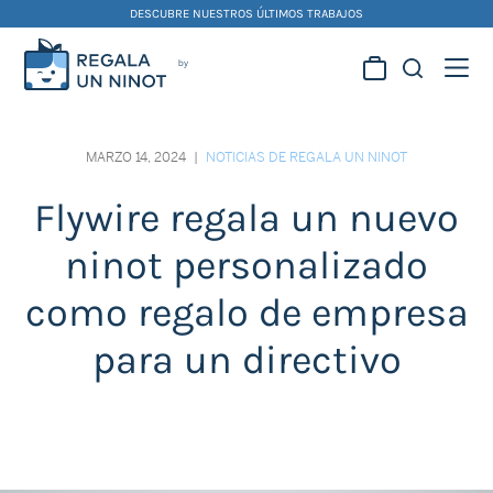
Skip
DESCUBRE NUESTROS ÚLTIMOS TRABAJOS
to
content
Regala la creatividad de
nuestros artistas
MARZO 14, 2024
|
NOTICIAS DE REGALA UN NINOT
falleros y foguereros
Flywire regala un nuevo
ninot personalizado
como regalo de empresa
para un directivo