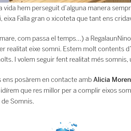
a vida hem perseguit d’alguna manera sempre
i, eixa Falla gran o xicoteta que tant ens crida
(mare, com passa el temps…) a RegalaunNino
er realitat eixe somni. Estem molt contents d
lts. I volem seguir fent realitat més somnis,
ps ens posàrem en contacte amb
Alicia Moren
ecidírem que res millor per a complir eixos som
 de Somnis.