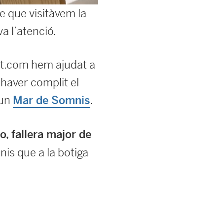
 que visitàvem la
va l’atenció.
t.com hem ajudat a
’haver complit el
 un
.
Mar de Somnis
o, fallera major de
nis que a la botiga