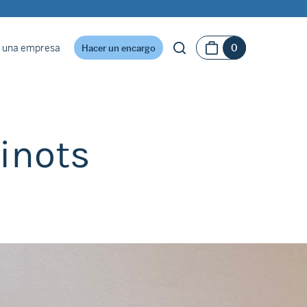
 una empresa
0
Hacer un encargo
inots