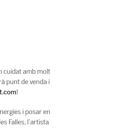
em cuidat amb molt
rà punt de venda i
!
t.com
nergies i posar en
s Falles, l’artista