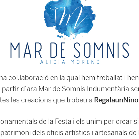
a col.laboració en la qual hem treballat i h
A partir d’ara Mar de Somnis Indumentària se
totes les creacions que trobeu a
RegalaunNino
onamentals de la Festa i els unim per crear si
atrimoni dels oficis artístics i artesanals de le