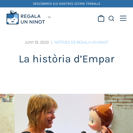
Skip
DESCOBREIX ELS NOSTRES ÚLTIMS TREBALLS
to
content
Regala la creativitat dels
nostres artistes fallers i
JUNY 15, 2020
|
NOTÍCIES DE REGALA UN NINOT
foguerers
La història d’Empar