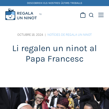
Skip
DESCOBREIX ELS NOSTRES ÚLTIMS TREBALLS
to
content
Regala la creativitat dels
nostres artistes fallers i
OCTUBRE 18, 2024
|
NOTÍCIES DE REGALA UN NINOT
foguerers
Li regalen un ninot al
Papa Francesc