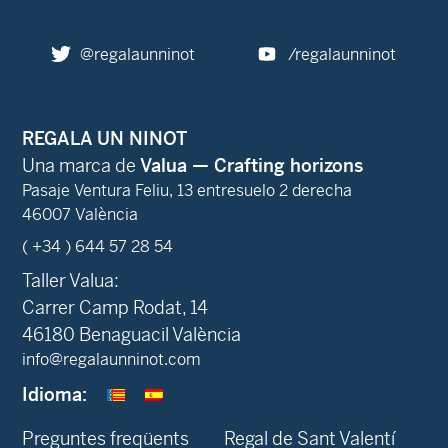
@regalaunninot
/regalaunninot
REGALA UN NINOT
Una marca de
Valua — Crafting horizons
Pasaje Ventura Feliu, 13 entresuelo 2 derecha
46007 València
( +34 ) 644 57 28 54
Taller Valua:
Carrer Camp Rodat, 14
46180 Benaguacil València
info@regalaunninot.com
Idioma:
Preguntes freqüents
Regal de Sant Valentí