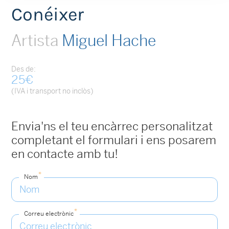
Conéixer
Artista
Miguel Hache
Des de:
25
€
(IVA i transport no inclòs)
Envia'ns el teu encàrrec personalitzat
completant el formulari i ens posarem
en contacte amb tu!
*
Nom
*
Correu electrònic