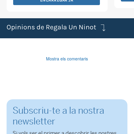
ENCARREGAR JA
er
Aque
15
prod
té
Opinions de Regala Un Ninot
diver
varia
Les
opci
Mostra els comentaris
es
pode
triar
a
la
pàgi
Subscriu-te a la nostra
del
prod
newsletter
Si vols ser el primer a descobrir les nostres