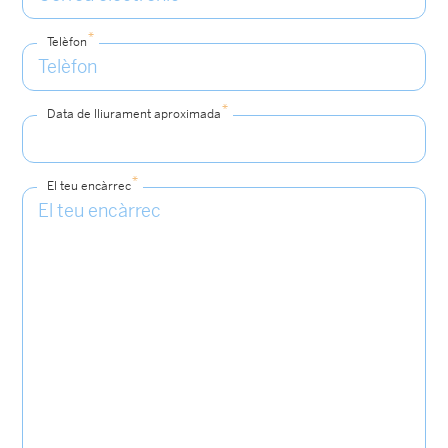
*
Telèfon
*
Data de lliurament aproximada
*
El teu encàrrec