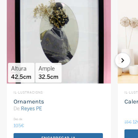
Altura
Ample
42.5cm
32.5cm
IL·LUSTRACIONS
IL·LUS
Ornaments
Cale
De
Reyes PE
Des de:
El
12
15
€
105
€
pr
or