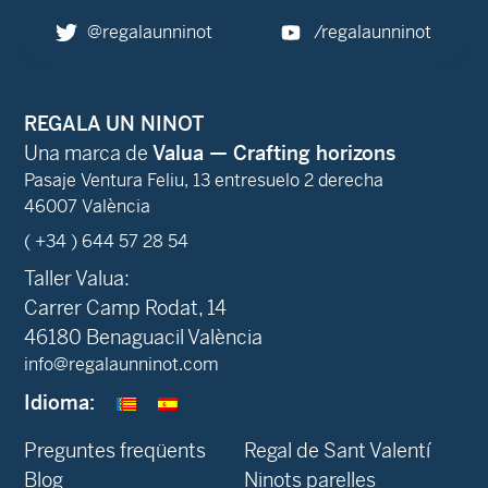
@regalaunninot
/regalaunninot
REGALA UN NINOT
Una marca de
Valua — Crafting horizons
Pasaje Ventura Feliu, 13 entresuelo 2 derecha
46007 València
( +34 ) 644 57 28 54
Taller Valua:
Carrer Camp Rodat, 14
46180 Benaguacil València
info@regalaunninot.com
Idioma:
Preguntes freqüents
Regal de Sant Valentí
Blog
Ninots parelles