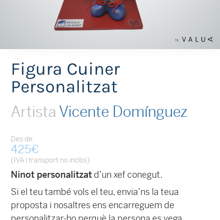
Figura Cuiner
Personalitzat
Artista
Vicente Domínguez
Des de:
425
€
(IVA i transport no inclòs)
Ninot personalitzat
d’un xef conegut.
Si el teu també vols el teu, envia’ns la teua
proposta i nosaltres ens encarreguem de
personalitzar-ho perquè la persona es vega