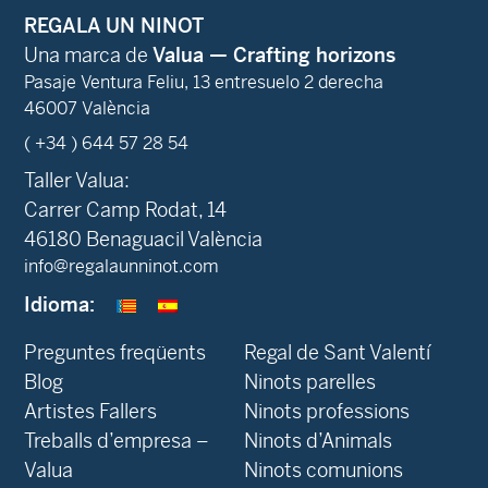
REGALA UN NINOT
Una marca de
Valua — Crafting horizons
Pasaje Ventura Feliu, 13 entresuelo 2 derecha
46007 València
( +34 ) 644 57 28 54
Taller Valua:
Carrer Camp Rodat, 14
46180 Benaguacil València
info@regalaunninot.com
Idioma:
Preguntes freqüents
Regal de Sant Valentí
Blog
Ninots parelles
‍Artistes Fallers
Ninots professions
Treballs d’empresa –
Ninots d’Animals
Valua
Ninots comunions