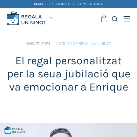
Skip
DESCOBREIX ELS NOSTRES ÚLTIMS TREBALLS
to
content
Regala la creativitat dels
nostres artistes fallers i
MAIG 21, 2024
|
NOTÍCIES DE REGALA UN NINOT
foguerers
El regal personalitzat
per la seua jubilació que
va emocionar a Enrique