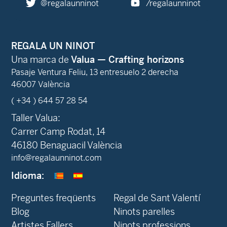
@regalaunninot
/regalaunninot
REGALA UN NINOT
Una marca de
Valua — Crafting horizons
Pasaje Ventura Feliu, 13 entresuelo 2 derecha
46007 València
( +34 ) 644 57 28 54
Taller Valua:
Carrer Camp Rodat, 14
46180 Benaguacil València
info@regalaunninot.com
Idioma:
Preguntes freqüents
Regal de Sant Valentí
Blog
Ninots parelles
‍Artistes Fallers
Ninots professions