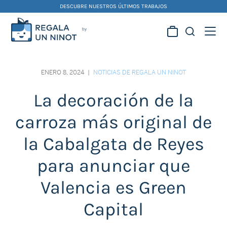
Skip
DESCUBRE NUESTROS ÚLTIMOS TRABAJOS
to
content
Regala la creatividad de
nuestros artistas
ENERO 8, 2024
|
NOTICIAS DE REGALA UN NINOT
falleros y foguereros
La decoración de la
carroza más original de
la Cabalgata de Reyes
para anunciar que
Valencia es Green
Capital