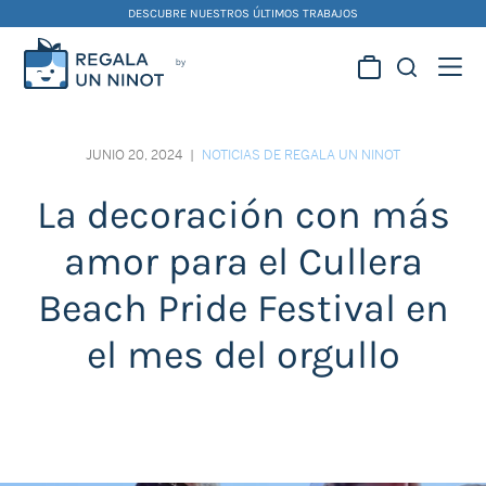
Skip
DESCUBRE NUESTROS ÚLTIMOS TRABAJOS
to
content
Regala la creatividad de
nuestros artistas
JUNIO 20, 2024
|
NOTICIAS DE REGALA UN NINOT
falleros y foguereros
La decoración con más
amor para el Cullera
Beach Pride Festival en
el mes del orgullo