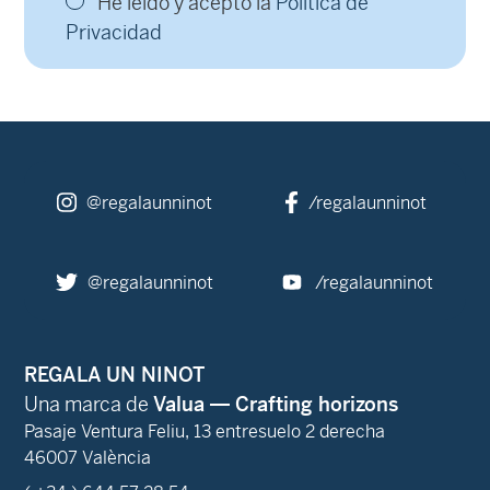
He leído y acepto la
Política de
Privacidad
@regalaunninot
/regalaunninot
@regalaunninot
/regalaunninot
REGALA UN NINOT
Una marca de
Valua — Crafting horizons
Pasaje Ventura Feliu, 13 entresuelo 2 derecha
46007 València