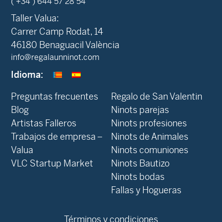
( +34 ) 644 57 28 54
Taller Valua:
Carrer Camp Rodat, 14
46180 Benaguacil València
info@regalaunninot.com
Idioma:
Preguntas frecuentes
Regalo de San Valentin
Blog
Ninots parejas
Artistas Falleros
Ninots profesiones
Trabajos de empresa –
Ninots de Animales
Valua
Ninots comuniones
VLC Startup Market
Ninots Bautizo
Ninots bodas
Fallas y Hogueras
Términos y condiciones